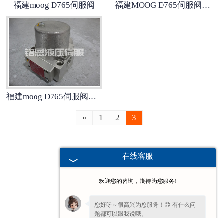
福建moog D765伺服阀
福建MOOG D765伺服阀维修
-
福建力士乐伺服阀
-
福建北美伺服阀
-
福建派克伺服阀
-
福建EMG伺服阀
福建moog D765伺服阀维修
«
1
2
3
-
福建威格士伺服阀
-
福建schneider伺服阀
在线客服
-
福建MTS伺服阀
欢迎您的咨询，期待为您服务!
-
福建迪普马伺服阀
您好呀～很高兴为您服务！😊 有什么问
题都可以跟我说哦。
福建伺服阀维修