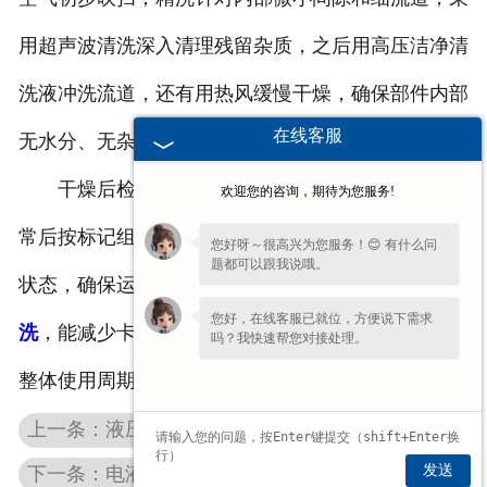
用超声波清洗深入清理残留杂质，之后用高压洁净清
洗液冲洗流道，还有用热风缓慢干燥，确保部件内部
在线客服
无水分、无杂质残留。
干燥后检查部件表面有无磨损、变形，确认无异
欢迎您的咨询，期待为您服务!
常后按标记组装，组装完成后测试动作流畅性与响应
您好呀～很高兴为您服务！😊 有什么问
题都可以跟我说哦。
状态，确保运行平稳。定期做力士乐
福建伺服阀清
您好，在线客服已就位，方便说下需求
洗
，能减少卡滞、失灵等故障，延缓部件磨损，延长
吗？我快速帮您对接处理。
整体使用周期。
上一条：液压精密元件检修，福建力士乐伺服阀维修处理运行故障问题
发送
下一条：电液控制核心元件，福建MOOG伺服阀适配多类工业液压场景