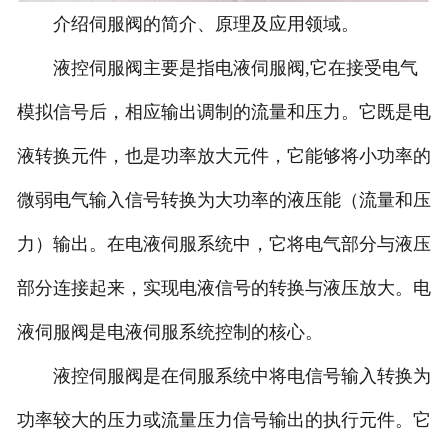
介绍伺服阀的简介、原理及应用领域。
-
福建力士乐伺服阀
液控伺服阀主要是指电液伺服阀,它在接受电气
-
福建北美伺服阀
模拟信号后，相应输出调制的流量和压力。它既是电
-
福建派克伺服阀
液转换元件，也是功率放大元件，它能够将小功率的
-
福建EMG伺服阀
微弱电气输入信号转换为大功率的液压能（流量和压
-
福建威格士伺服阀
力）输出。在电液伺服系统中，它将电气部分与液压
部分连接起来，实现电液信号的转换与液压放大。电
-
福建schneider伺服阀
液伺服阀是电液伺服系统控制的核心。
-
福建MTS伺服阀
液控伺服阀是在伺服系统中将电信号输入转换为
-
福建迪普马伺服阀
功率较大的压力或流量压力信号输出的执行元件。它
福建伺服阀维修