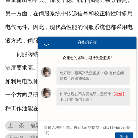
重量输出功率大、传动平稳、抗干扰能力强等特点。
另一方面，在伺服系统中传递信号和校正特性时多用
电气元件。因此，现代高性能的伺服系统也都采用电
液方式，伺服阀就是这种系统的必需元件。
在线客服
伺服阀结构比较复杂，造价高，对油的质量和清
欢迎您的咨询，期待为您服务!
洁度要求高。新型的伺服阀正试图克服这些缺点，例
您好呀～很高兴为您服务！😊 有什么问
题都可以跟我说哦。
如利用电致伸缩元件的伺服阀，使结构大为简化。另
如果您现在不方便电话，您留个
【微信】
一个方向是研制特殊的工作油（如电气粘性油）。这
吧，咱们微信上聊！
种工作油能在电磁的作用下改变粘性系数。
上一条：福建atos比例阀
发送
下一条：福建vickers比例阀