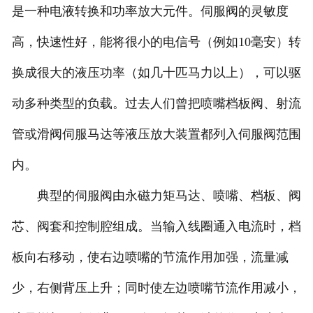
是一种电液转换和功率放大元件。伺服阀的灵敏度
福建比例阀维修
高，快速性好，能将很小的电信号（例如10毫安）转
福建穆格伺服维修
换成很大的液压功率（如几十匹马力以上），可以驱
动多种类型的负载。过去人们曾把喷嘴档板阀、射流
福建柱塞泵维修
管或滑阀伺服马达等液压放大装置都列入伺服阀范围
福建国产品牌伺服阀维修
内。
典型的伺服阀由永磁力矩马达、喷嘴、档板、阀
芯、阀套和控制腔组成。当输入线圈通入电流时，档
板向右移动，使右边喷嘴的节流作用加强，流量减
少，右侧背压上升；同时使左边喷嘴节流作用减小，