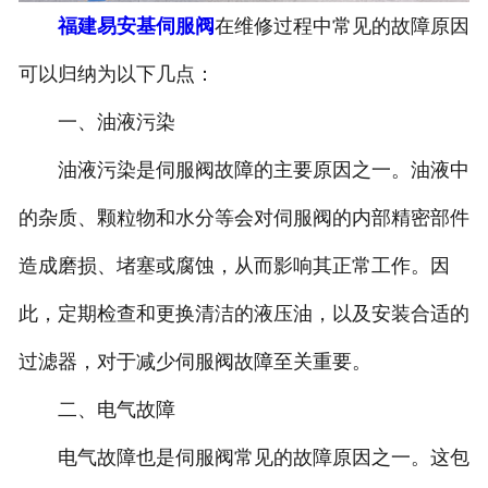
福建易安基伺服阀
在维修过程中常见的故障原因
-
福建力士乐伺服阀
可以归纳为以下几点：
-
福建北美伺服阀
一、油液污染
-
福建派克伺服阀
油液污染是伺服阀故障的主要原因之一。油液中
-
福建EMG伺服阀
的杂质、颗粒物和水分等会对伺服阀的内部精密部件
-
福建威格士伺服阀
造成磨损、堵塞或腐蚀，从而影响其正常工作。因
此，定期检查和更换清洁的液压油，以及安装合适的
-
福建schneider伺服阀
过滤器，对于减少伺服阀故障至关重要。
-
福建MTS伺服阀
二、电气故障
-
福建迪普马伺服阀
电气故障也是伺服阀常见的故障原因之一。这包
福建伺服阀维修