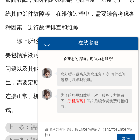
服阀故障，如外部环境影响（如温度、湿度等）、系
统其他部件故障等。在维修过程中，需要综合考虑各
种因素，进行故障排查和维修。
综上所述，易安基
福建伺服阀维修
故障的原因主
在线客服
要包括油液污染、电气故障、机械故障、安装与调试
欢迎您的咨询，期待为您服务!
问题以及其他外部因素。为了减少伺服阀故障的发
您好呀～很高兴为您服务！😊 有什么问
题都可以跟我说哦。
生，需要定期进行维护和保养，确保油液清洁、电气
为了给您更细致的一对一服务，方便留一
连接正常、机械部件完好，并按照要求进行安装和调
下
【手机号码】
吗？后续专员免费对接细
节。
试。
上一条：福建atos比例阀
发送
下一条：福建易安基维修