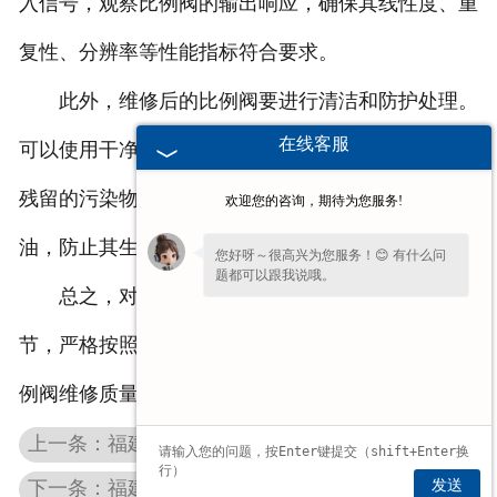
入信号，观察比例阀的输出响应，确保其线性度、重
复性、分辨率等性能指标符合要求。
此外，维修后的比例阀要进行清洁和防护处理。
在线客服
可以使用干净的液压油对比例阀内部进行冲洗，去除
残留的污染物和杂质。然后，在比例阀表面涂抹防锈
欢迎您的咨询，期待为您服务!
油，防止其生锈和腐蚀。
您好呀～很高兴为您服务！😊 有什么问
题都可以跟我说哦。
总之，对于比例阀维修，需要认真对待每一个环
节，严格按照操作规程和要求进行维修，才能确保比
例阀维修质量和性能恢复。
上一条：福建伺服阀维修之后动作的原因以及解决方法
发送
下一条：福建伺服阀维修都可以采取哪些调试的方法？