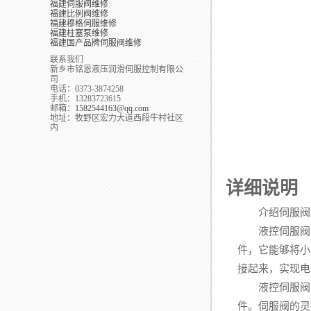
福建伺服阀维修
福建比例阀维修
福建穆格伺服维修
福建柱塞泵维修
福建国产品牌伺服阀维修
联系我们
新乡市铭恩液压润滑伺服控制有限公
司
电话：0373-3874258
手机：13283723615
邮箱：
1582544163@qq.com
地址：牧野区宏力大道西段牛村社区
内
详细说明
介绍伺服阀的
液控伺服阀主
件，它能够将小
接起来，实现电
液控伺服阀是
件。伺服阀的灵