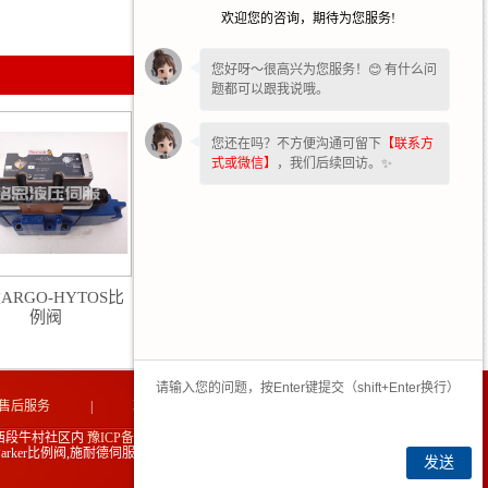
欢迎您的咨询，期待为您服务!
您好呀～很高兴为您服务！😊 有什么问
题都可以跟我说哦。
您还在吗？不方便沟通可留下
【联系方
式或微信】
，我们后续回访。✨
ARGO-HYTOS比
福建vickers比例阀
例阀
售后服务
|
联系我们
|
网站地图
|
西段牛村社区内
豫ICP备2021032991号-2
ker比例阀,施耐德伺服阀维修,易安基伺服阀.
发送