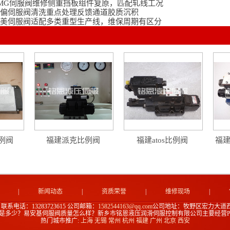
MG伺服阀维修侧重挡板组件复原，匹配轧线工况
偏伺服阀清洗重点处理反馈通道胶质沉积
美伺服阀适配多类重型生产线，维保周期有区分
比例阀
福建派克比例阀
福建atos比例阀
福建
|
新闻动态
|
资质荣誉
|
维修现场
|
联系电话：13283723615
公司邮箱：
1582544163@qq.com
公司地址：牧野区宏力大道
价是多少？易安基伺服阀质量怎么样？新乡市铭恩液压润滑伺服控制有限公司主要经营Par
热门城市推广:
上海
无锡
常州
杭州
福建
广州
北京
西安