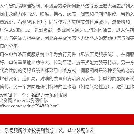
人们曾把喷嘴档板阀、射流管或滑阀伺服马达等液压放大装置都列
由永磁力矩马达、喷嘴、档板、阀芯、阀套和控制腔组成。当输入
量减少，右侧背压上升；同时使左边喷嘴节流作用减小，流量增加，
压油从S流向C2，送到负载。负载回油通过C1流过回油口，进入油
压力与弹簧力相平衡，因此在平衡状态下力矩马达的差动电流与阀
阀的分类。
在电气液压伺服系统中作为执行元件（见液压伺服系统）。在伺服
好、单位重量输出功率大、传动平稳、抗干扰能力强等特点。另一
代高性能的伺服系统也都采用电液方式，伺服阀就是这种系统的必
较复杂，造价高，对油的质量和清洁度要求高。新型的伺服阀正试
简化。另一个方向是研制特殊的工作油（如电气粘性油）。这种工
s比例阀
下一个：
福建力士乐伺服阀
r比例阀,Parker比例阀维修
an.sffwx.com/product794830.html
士乐伺服阀维修按系列划分工装，减少装配偏差