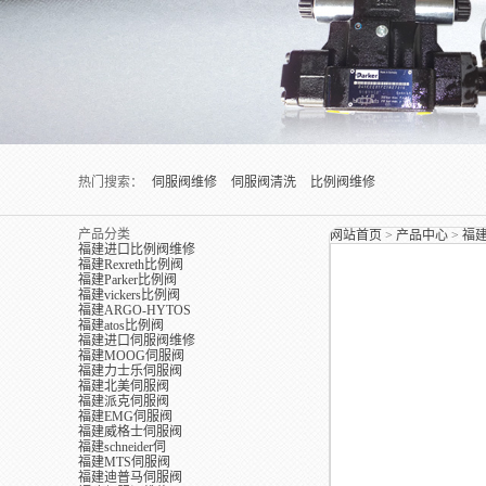
热门搜索：
伺服阀维修
伺服阀清洗
比例阀维修
产品分类
网站首页
>
产品中心
>
福
福建进口比例阀维修
福建Rexreth比例阀
福建Parker比例阀
福建vickers比例阀
福建ARGO-HYTOS
福建atos比例阀
福建进口伺服阀维修
福建MOOG伺服阀
福建力士乐伺服阀
福建北美伺服阀
福建派克伺服阀
福建EMG伺服阀
福建威格士伺服阀
福建schneider伺
福建MTS伺服阀
福建迪普马伺服阀