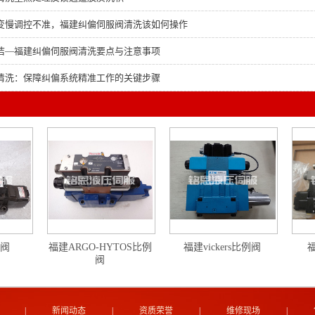
变慢调控不准，福建纠偏伺服阀清洗该如何操作
洁—福建纠偏伺服阀清洗要点与注意事项
清洗：保障纠偏系统精准工作的关键步骤
例阀
福建ARGO-HYTOS比例
福建vickers比例阀
福
阀
|
新闻动态
|
资质荣誉
|
维修现场
|