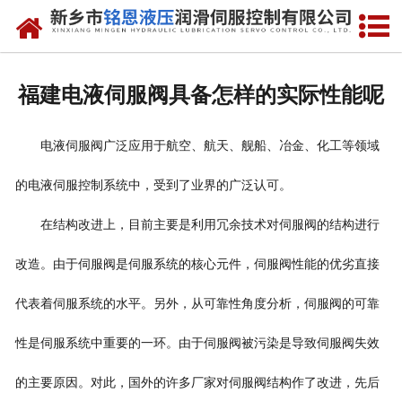
网站首页
走进我们
福建电液伺服阀具备怎样的实际性能呢
产品中心
电液伺服阀广泛应用于航空、航天、舰船、冶金、化工等领域
新闻动态
的电液伺服控制系统中，受到了业界的广泛认可。
资质荣誉
在结构改进上，目前主要是利用冗余技术对伺服阀的结构进行
维修现场
改造。由于伺服阀是伺服系统的核心元件，伺服阀性能的优劣直接
售后服务
代表着伺服系统的水平。另外，从可靠性角度分析，伺服阀的可靠
联系我们
性是伺服系统中重要的一环。由于伺服阀被污染是导致伺服阀失效
的主要原因。对此，国外的许多厂家对伺服阀结构作了改进，先后