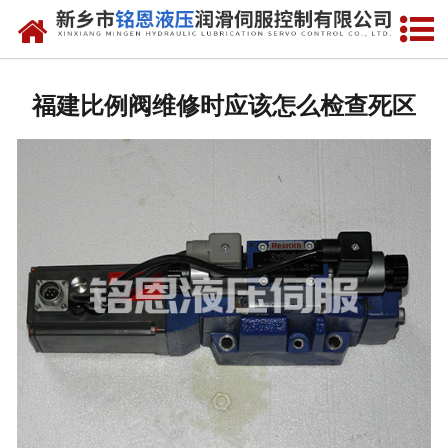
网站首页
走进我们
福建比例阀维修时应该怎么检查死区
产品中心
新闻动态
资质荣誉
维修现场
售后服务
联系我们